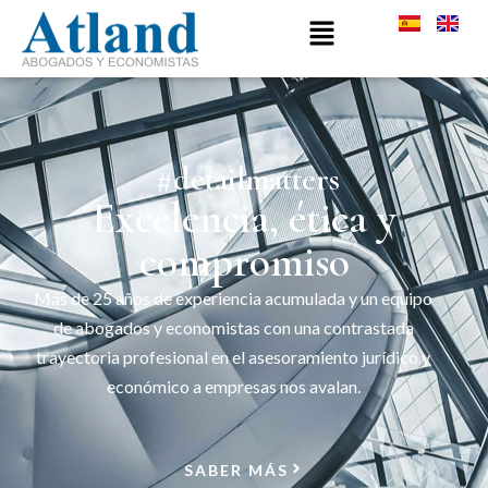
#detailmatters
Excelencia, ética y
compromiso
Más de 25 años de experiencia acumulada y un equipo
de abogados y economistas con una contrastada
trayectoria profesional en el asesoramiento jurídico y
económico a empresas nos avalan.
SABER MÁS