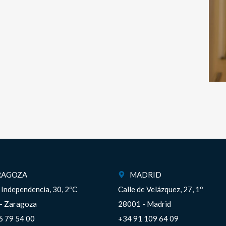
RAGOZA
MADRID
a Independencia, 30, 2ºC
Calle de Velázquez, 27, 1º
– Zaragoza
28001 - Madrid
6 79 54 00
+34 91 109 64 09