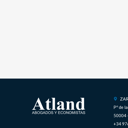
ZA
Pº de l
50004 
+34 97